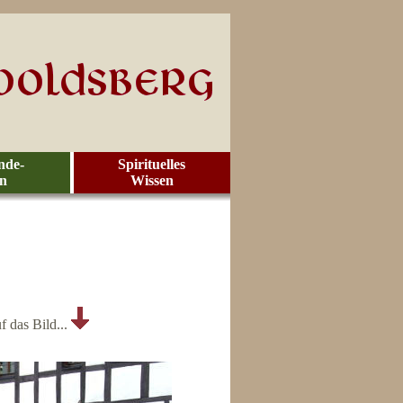
nde-
Spirituelles
en
Wissen
f das Bild...