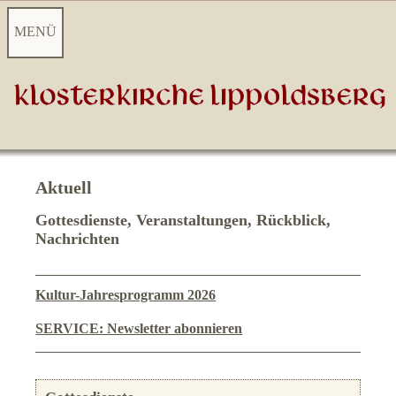
MENÜ
Startseite
A
ktuelles
Videoarchiv
Aktuell
Gottesdienste, Veranstaltungen, Rückblick,
Kontakt
Nachrichten
Touristisches Highlight
Kultur-Jahresprogramm 2026
Kulturelles Zentrum
SERVICE: Newsletter abonnieren
Gemeindeleben