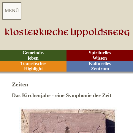
MENÜ
Startseite
Aktuelles
Gemeinde-
Spirituelles
leben
Wissen
Videoarchiv
Touristisches
Kulturelles
Highlight
Zentrum
Kontakt
Zeiten
Z
eiten
Das Kirchenjahr - eine Symphonie der Zeit
Räume
Rituale